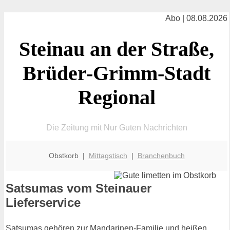
Abo | 08.08.2026
Steinau an der Straße,
Brüder-Grimm-Stadt
Regional
Die Zeitung mit Nur Guten Nachrichten
Obstkorb |
Mittagstisch
|
Branchenbuch
Satsumas vom Steinauer
Lieferservice
Satsumas gehören zur Mandarinen-Familie und heißen