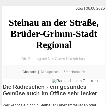
Abo | 06.08.2026
Steinau an der Straße,
Brüder-Grimm-Stadt
Regional
Die Zeitung mit Nur Guten Nachrichten
Obstkorb |
Mittagstisch
|
Branchenbuch
Die Radieschen - ein gesundes
Gemüse auch im Office sehr lecker
Wer kennt sie nicht in Steinauer Lebensmittelläden oder