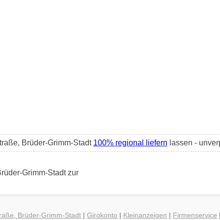
Straße, Brüder-Grimm-Stadt
100% regional liefern
lassen - unverp
Brüder-Grimm-Stadt zur
traße, Brüder-Grimm-Stadt
|
Girokonto
|
Kleinanzeigen
|
Firmenservice