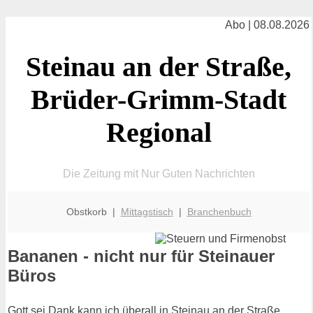
Abo | 08.08.2026
Steinau an der Straße,
Brüder-Grimm-Stadt
Regional
Die Zeitung mit Nur Guten Nachrichten
Obstkorb |
Mittagstisch
|
Branchenbuch
Bananen - nicht nur für Steinauer
Büros
Gott sei Dank kann ich überall in Steinau an der Straße,